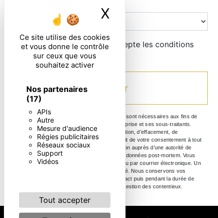
Combien font zero plus neuf
X
Masquer le ban
Ce site utilise des cookies
En cochant cette case, j'accepte les conditions
et vous donne le contrôle
particulières ci-dessous **
sur ceux que vous
souhaitez activer
Envoyer
Nos partenaires
(17)
APIs
** Les données personnelles communiquées sont nécessaires aux fins de
Autre
vous contacter. Elles sont destinées à l'entreprise et ses sous-traitants.
Mesure d'audience
Vous disposez de droits d’accès, de rectification, d’effacement, de
Régies publicitaires
portabilité, de limitation, d’opposition, de retrait de votre consentement à tout
Réseaux sociaux
moment et du droit d’introduire une réclamation auprès d’une autorité de
Support
contrôle, ainsi que d’organiser le sort de vos données post-mortem. Vous
Vidéos
pouvez exercer ces droits par voie postale ou par courrier électronique. Un
justificatif d'identité pourra vous être demandé. Nous conservons vos
données pendant la période de prise de contact puis pendant la durée de
prescription légale aux fins probatoire et de gestion des contentieux.
Tout accepter