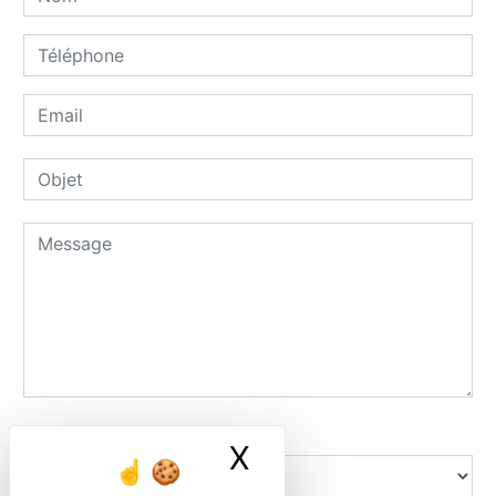
Combien font dix plus sept
X
Masquer le ban