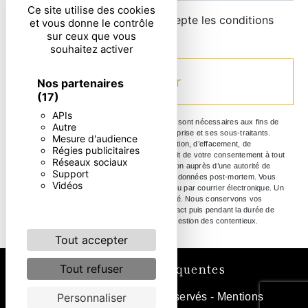
Ce site utilise des cookies
En cochant cette case, j'accepte les conditions
et vous donne le contrôle
particulières ci-dessous **
sur ceux que vous
souhaitez activer
Envoyer
Nos partenaires
(17)
APIs
** Les données personnelles communiquées sont nécessaires aux fins de
Autre
vous contacter. Elles sont destinées à l'entreprise et ses sous-traitants.
Mesure d'audience
Vous disposez de droits d’accès, de rectification, d’effacement, de
Régies publicitaires
portabilité, de limitation, d’opposition, de retrait de votre consentement à tout
Réseaux sociaux
moment et du droit d’introduire une réclamation auprès d’une autorité de
Support
contrôle, ainsi que d’organiser le sort de vos données post-mortem. Vous
Vidéos
pouvez exercer ces droits par voie postale ou par courrier électronique. Un
justificatif d'identité pourra vous être demandé. Nous conservons vos
données pendant la période de prise de contact puis pendant la durée de
prescription légale aux fins probatoire et de gestion des contentieux.
Tout accepter
Recherches fréquentes
Tout refuser
©
Vistalid
- 2026 - Tous droits réservés -
Mentions
Personnaliser