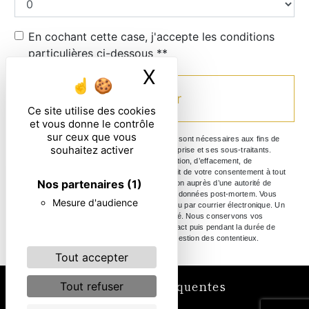
En cochant cette case, j'accepte les conditions
particulières ci-dessous **
X
Masquer le ban
Envoyer
Ce site utilise des cookies
et vous donne le contrôle
sur ceux que vous
** Les données personnelles communiquées sont nécessaires aux fins de
souhaitez activer
vous contacter. Elles sont destinées à l'entreprise et ses sous-traitants.
Vous disposez de droits d’accès, de rectification, d’effacement, de
portabilité, de limitation, d’opposition, de retrait de votre consentement à tout
Nos partenaires
(1)
moment et du droit d’introduire une réclamation auprès d’une autorité de
contrôle, ainsi que d’organiser le sort de vos données post-mortem. Vous
Mesure d'audience
pouvez exercer ces droits par voie postale ou par courrier électronique. Un
justificatif d'identité pourra vous être demandé. Nous conservons vos
données pendant la période de prise de contact puis pendant la durée de
prescription légale aux fins probatoire et de gestion des contentieux.
Tout accepter
Recherches fréquentes
Tout refuser