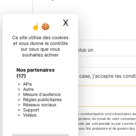
X
Masquer le ban
Ce site utilise des cookies
et vous donne le contrôle
sur ceux que vous
Combien font cinq plus un
souhaitez activer
Nos partenaires
(17)
En cochant cette case, j'accepte les condi
APIs
Autre
Mesure d'audience
Régies publicitaires
Réseaux sociaux
Support
** Les données personnelles communiquées sont nécessaires aux fin
Vidéos
portabilité, de limitation, d’opposition, de retrait de votre conse
Vous pouvez exercer ces droits par voie postale ou par courrier 
durée de prescription légale aux fins probatoire et de gestion des