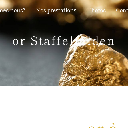
mes-nous?
Nos prestations
Photos
Cont
or Staffelfelden
or à