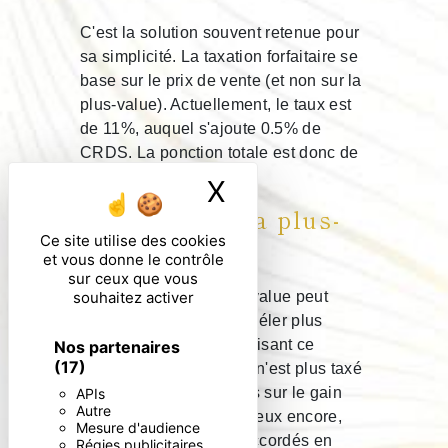
C'est la solution souvent retenue pour
sa simplicité. La taxation forfaitaire se
base sur le prix de vente (et non sur la
plus-value). Actuellement, le taux est
de 11%, auquel s'ajoute 0.5% de
CRDS. La ponction totale est donc de
11,5%.
X
Masquer le ban
Taxation de la plus-
value
Ce site utilise des cookies
et vous donne le contrôle
sur ceux que vous
L'imposition de la plus-value peut
souhaitez activer
dans certains cas se révéler plus
avantageuse. En choissisant ce
Nos partenaires
(17)
mécanisme, le vendeur n'est plus taxé
sur le prix de vente mais sur le gain
APIs
Autre
réellement encaissé. Mieux encore,
Mesure d'audience
des abattements sont accordés en
Régies publicitaires