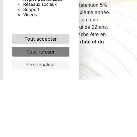
Réseaux sociaux
fonction de la durée de détention 5%
Support
par an au-delà de la deuxième année.
Vidéos
Ainsi, le vendeur bénéficie d'une
exonération totale au bout de 22 ans.
Le vendeur doit en revanche être en
Tout accepter
mesure de justifier
de la date et du
prix d'achat.
Tout refuser
Personnaliser