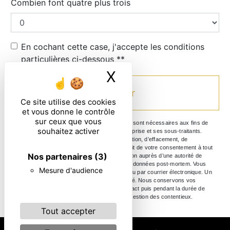
Combien font quatre plus trois
En cochant cette case, j'accepte les conditions
particulières ci-dessous **
X
Masquer le ban
Envoyer
Ce site utilise des cookies
et vous donne le contrôle
sur ceux que vous
** Les données personnelles communiquées sont nécessaires aux fins de
souhaitez activer
vous contacter. Elles sont destinées à l'entreprise et ses sous-traitants.
Vous disposez de droits d’accès, de rectification, d’effacement, de
portabilité, de limitation, d’opposition, de retrait de votre consentement à tout
Nos partenaires
(3)
moment et du droit d’introduire une réclamation auprès d’une autorité de
contrôle, ainsi que d’organiser le sort de vos données post-mortem. Vous
Mesure d'audience
pouvez exercer ces droits par voie postale ou par courrier électronique. Un
justificatif d'identité pourra vous être demandé. Nous conservons vos
données pendant la période de prise de contact puis pendant la durée de
prescription légale aux fins probatoire et de gestion des contentieux.
Tout accepter